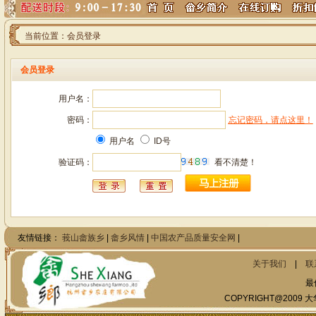
当前位置：会员登录
会员登录
用户名：
密码：
忘记密码，请点这里！
用户名
ID号
验证码：
友情链接：
莪山畲族乡
|
畲乡风情
|
中国农产品质量安全网
|
关于我们
|
联
最
COPYRIGHT@2009 