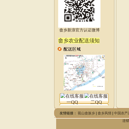
畲乡新浪官方认证微博
畲乡农业配送须知
友情链接：
莪山畲族乡
|
畲乡风情
|
中国农产
连