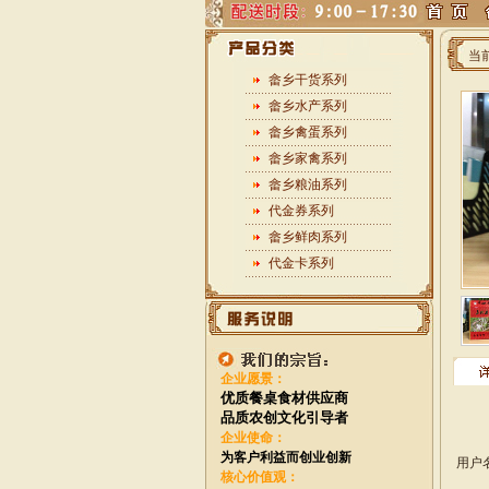
当
畲乡干货系列
畲乡水产系列
畲乡禽蛋系列
畲乡家禽系列
畲乡粮油系列
代金券系列
畲乡鲜肉系列
代金卡系列
企业愿景：
优质餐桌食材供应商
品质农创文化引导者
企业使命：
为客户利益而创业创新
用户
核心价值观：