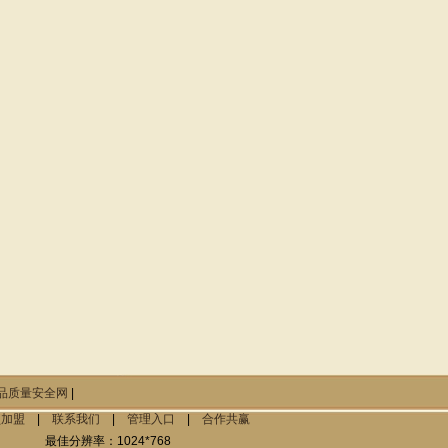
品质量安全网
|
锁加盟
|
联系我们
|
管理入口
|
合作共赢
最佳分辨率：1024*768