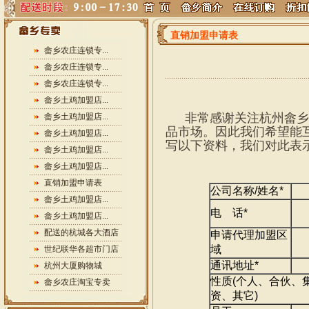
直销加盟申请表
畲乡农庄连锁专...
畲乡农庄连锁专...
畲乡农庄连锁专...
畲乡土鸡加盟店...
非常感谢关注杭州畲乡
畲乡土鸡加盟店...
品市场。因此我们希望能
畲乡土鸡加盟店...
写以下资料，我们对此表
畲乡土鸡加盟店...
畲乡土鸡加盟店...
直销加盟申请表
公司名称/姓名*
畲乡土鸡加盟店...
电 话*
畲乡土鸡加盟店...
配送的杭城各大酒店
申请代理加盟区
域
世纪联华各超市门店
通讯地址*
杭州大厦购物城
性质(个人、合伙、
畲乡农庄淘宝专卖
资、其它)