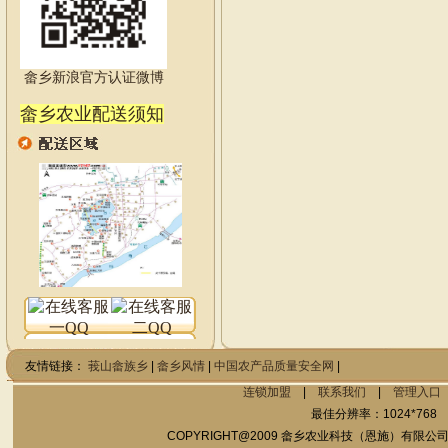
畲乡新浪官方认证微博
畲乡农业配送须知
友情链接：
莪山畲族乡
|
畲乡风情
|
中国农产品质量安全网
|
连锁加盟
|
联系我们
|
管理入口
最佳分辨率：1024*76
COPYRIGHT@2009 畲乡农业科技（恩施）有限公司 AL