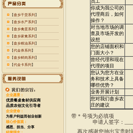
员工
你成为我公司的
代理商后，如何
【
畲乡干货系列
】
操作？
【
畲乡水产系列
】
对当地市场的调
【
畲乡禽蛋系列
】
查及市场开发的
【
畲乡家禽系列
】
设想
【
畲乡粮油系列
】
您的店铺面积和
【
代金券系列
】
门面大小？
【
畲乡鲜肉系列
】
曾经代理和现在
【
代金卡系列
】
代理的项目
您认为您方在业
务和技术上具备
哪些优势？
业务开展计划
企业愿景：
您对我们畲乡农
优质餐桌食材供应商
庄的建议
品质农创文化引导者
企业使命：
带＊号项为必填项
为客户利益而创业创新
申请人签字：
核心价值观：
感恩、担当、分享
再次感谢您抽出宝贵时间
经营理念：